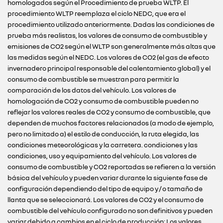
homologados según el Procedimiento de prueba WLTP. El
procedimiento WLTP reemplaza el ciclo NEDC, que era el
procedimiento utilizado anteriormente. Dadas las condiciones de
prueba más realistas, los valores de consumo de combustible y
emisiones de CO2 según el WLTP son generalmente más altas que
las medidas según el NEDC. Los valores de CO2 (el gas de efecto
invernadero principal responsable del calentamiento global) y el
consumo de combustible se muestran para permitir la
comparación de los datos del vehículo. Los valores de
homologación de CO2 y consumo de combustible pueden no
reflejar los valores reales de CO2 y consumo de combustible, que
dependen de muchos factores relacionados (a modo de ejemplo,
pero no limitado a) el estilo de conducción, la ruta elegida, las
condiciones meteorológicas y la carretera. condiciones y las
condiciones, uso y equipamiento del vehículo. Los valores de
consumo de combustible y CO2 reportadas se refieren a la versión
básica del vehículo y pueden variar durante la siguiente fase de
configuración dependiendo del tipo de equipo y / o tamaño de
llanta que se seleccionará. Los valores de CO2 y el consumo de
combustible del vehículo configurado no son definitivos y pueden
variar debido a cambios en el ciclo de producción; Los valores