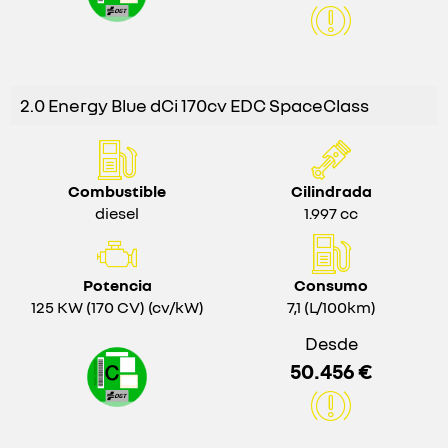
2.0 Energy Blue dCi 170cv EDC SpaceClass
Combustible
Cilindrada
diesel
1.997 cc
Potencia
Consumo
125 KW (170 CV) (cv/kW)
7,1 (L/100km)
Desde
50.456 €