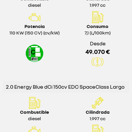
diesel
1.997 cc
Potencia
Consumo
110 KW (150 CV) (cv/kW)
7,1 (L/100km)
Desde
49.070 €
2.0 Energy Blue dCi 150cv EDC SpaceClass Largo
Combustible
Cilindrada
diesel
1.997 cc