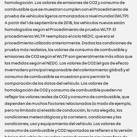
homologación. Los valores de emisiones de CO2 y consumo de
combustible que se muestran cumplen con el Procedimiento de
prueba de vehículos ligeros armonizados a nivel mundial (WLTP).
A partir del 1 de septiembre de 2018, los vehículos nuevos están
homologados según el Procedimiento de prueba WLTP. El
procedimiento WLTP reemplaza el ciclo NEDC, que era el
procedimiento utilizado anteriormente. Dadas las condiciones de
prueba más realistas, los valores de consumo de combustible y
emisiones de CO2 según el WLTP son generalmente más altas que
las medidas según el NEDC. Los valores de CO2 (el gas de efecto
invernadero principal responsable del calentamiento global) y el
consumo de combustible se muestran para permitir la
comparación de los datos del vehículo. Los valores de
homologación de CO2 y consumo de combustible pueden no
reflejar los valores reales de CO2 y consumo de combustible, que
dependen de muchos factores relacionados (a modo de ejemplo,
pero no limitado a) el estilo de conducción, la ruta elegida, las
condiciones meteorológicas y la carretera. condiciones y las
condiciones, uso y equipamiento del vehículo. Los valores de
consumo de combustible y CO2 reportadas se refieren a la versión