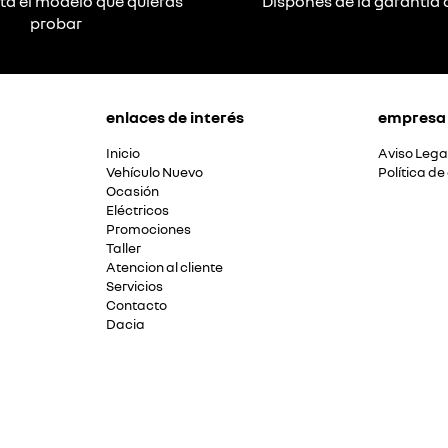
ta el modelo que quieras
Dispones de la garantía 
probar
enlaces de interés
empresa
Inicio
Aviso Lega
Vehículo Nuevo
Política de
Ocasión
Eléctricos
Promociones
Taller
Atencion al cliente
Servicios
Contacto
Dacia