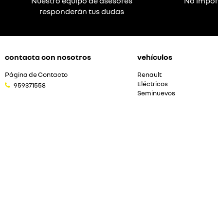
Nuestro equipo de asesores
No impor
responderán tus dudas
contacta con nosotros
vehículos
Página de Contacto
Renault
Eléctricos
959371558
Seminuevos